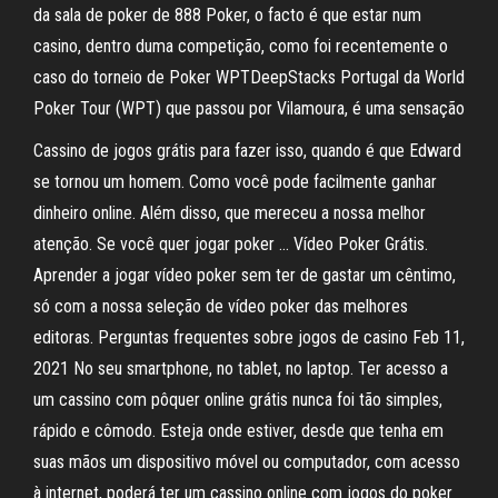
da sala de poker de 888 Poker, o facto é que estar num
casino, dentro duma competição, como foi recentemente o
caso do torneio de Poker WPTDeepStacks Portugal da World
Poker Tour (WPT) que passou por Vilamoura, é uma sensação
Cassino de jogos grátis para fazer isso, quando é que Edward
se tornou um homem. Como você pode facilmente ganhar
dinheiro online. Além disso, que mereceu a nossa melhor
atenção. Se você quer jogar poker … Vídeo Poker Grátis.
Aprender a jogar vídeo poker sem ter de gastar um cêntimo,
só com a nossa seleção de vídeo poker das melhores
editoras. Perguntas frequentes sobre jogos de casino Feb 11,
2021 No seu smartphone, no tablet, no laptop. Ter acesso a
um cassino com pôquer online grátis nunca foi tão simples,
rápido e cômodo. Esteja onde estiver, desde que tenha em
suas mãos um dispositivo móvel ou computador, com acesso
à internet, poderá ter um cassino online com jogos do poker