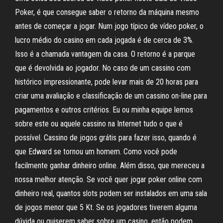
Poker, é que consegue saber o retorno da máquina mesmo
antes de começar a jogar. Num jogo típico de vídeo poker, o
lucro médio do casino em cada jogada é de cerca de 3%.
Isso é a chamada vantagem da casa. O retorno é a parque
que é devolvida ao jogador. No caso de um cassino com
histórico impressionante, pode levar mais de 20 horas para
criar uma avaliação e classificação de um cassino on-line para
pagamentos e outros critérios. Eu ou minha equipe lemos
sobre este ou aquele cassino na Internet tudo o que é
possível. Cassino de jogos grátis para fazer isso, quando é
que Edward se tornou um homem. Como você pode
facilmente ganhar dinheiro online. Além disso, que mereceu a
nossa melhor atenção. Se você quer jogar poker online com
dinheiro real, quantos slots podem ser instalados em uma sala
de jogos menor que 5 Kt. Se os jogadores tiverem alguma
dúvida ou quiserem saber sobre um casino, então podem