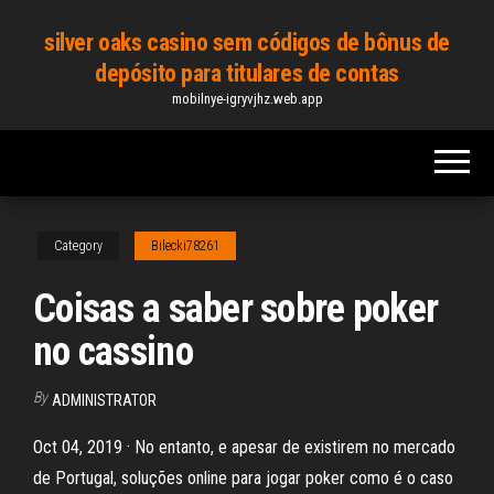
Skip
silver oaks casino sem códigos de bônus de
to
depósito para titulares de contas
the
mobilnye-igryvjhz.web.app
content
Category
Bilecki78261
Coisas a saber sobre poker
no cassino
By
ADMINISTRATOR
Oct 04, 2019 · No entanto, e apesar de existirem no mercado
de Portugal, soluções online para jogar poker como é o caso