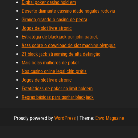
Digital poker casino hold em
Deserto diamante cassino idade nogales rodovia
Girando girando o casino de pedra
Jogos de slot livre atronic
Estratégia de blackjack por john patrick
Asas sobre o download de slot machine olympus
21 black jack streaming de alta definição
Mais belas mulheres de poker
Nos casino online legal chip grátis
Jogos de slot livre atronic
Estatísticas de poker no limit holdem
Regras básicas para ganhar blackjack
Proudly powered by
WordPress
|
Theme:
Envo Magazine