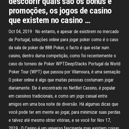
descobrir quais são os bónus e
promoções, os jogos de casino
que existem no casino …
Oct 04, 2019 · No entanto, e apesar de existirem no mercado
de Portugal, soluções online para jogar poker como é o caso
da sala de poker de 888 Poker, o facto é que estar num
casino, dentro duma competição, como foi recentemente o
caso do torneio de Poker WPTDeepStacks Portugal da World
Poker Tour (WPT) que passou por Vilamoura, é uma sensação
O poker online é algo que muitas pessoas costumam jogar
diariamente. Ele é encontrado no NetBet Cassino, é popular
em cassinos tradicionais, e como um jogo casual entre
amigos em uma boa noite de diversão. Há algumas dicas que
você pode ter em mente ao jogar, para minimizar suas perdas
e talvez até mesmo obter vitórias, e se você for Nov 17,
2019 · O Casino é um universo fascinante mas existem coisas